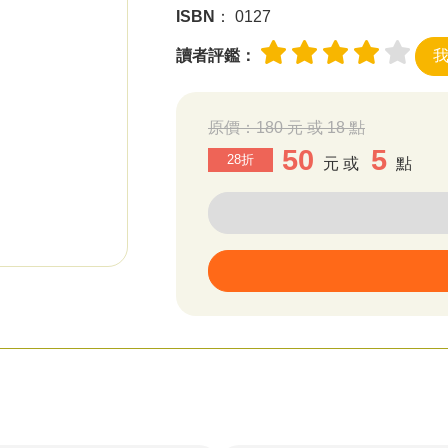
ISBN
： 0127
讀者評鑑：
原價：
180 元 或 18 點
50
5
28折
元 或
點