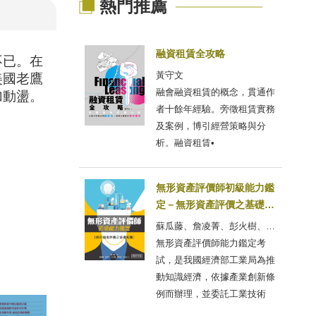
熱門推薦
融資租賃全攻略
不已。在
黃守文
美國老鷹
融會融資租賃的概念，貫通作
加動盪。
者十餘年經驗。旁徵租賃實務
及案例，博引經營策略與分
析。融資租賃•
無形資產評價師初級能力鑑
定－無形資產評價之基礎知
識(2022年版)
蘇瓜藤、詹凌菁、彭火樹、高
銘淞、宋皇志
無形資產評價師能力鑑定考
試，是我國經濟部工業局為推
動知識經濟，依據產業創新條
例而辦理，並委託工業技術