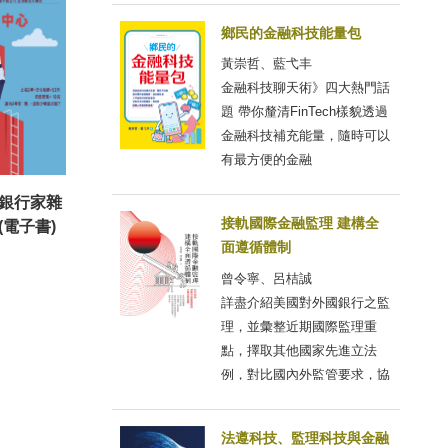
鄉民的金融科技能量包
黃崇哲、藍弋丰
金融科技聊天術》四大熱門話
題 帶你釐清FinTech樣貌透過
金融科技補充能量，隨時可以
有最方便的金融
台灣銀行家雜
接軌國際金融監理 建構全
(電子書)
面遵循體制
曾令寧、呂桔誠
詳盡介紹美國對外國銀行之監
理，並彙整近期國際監理重
點，擇取其他國家先進立法
例，對比國內外監管要求，協
法遵科技、監理科技與金融