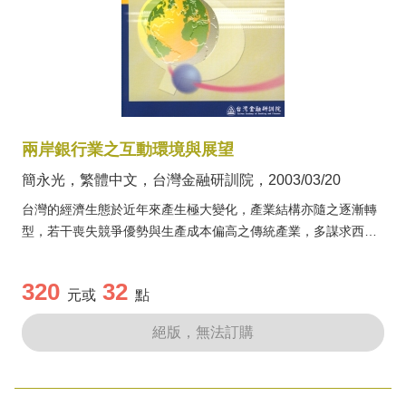
兩岸銀行業之互動環境與展望
簡永光，繁體中文，台灣金融研訓院，2003/03/20
台灣的經濟生態於近年來產生極大變化，產業結構亦隨之逐漸轉
型，若干喪失競爭優勢與生產成本偏高之傳統產業，多謀求西進
發展，加以彼岸恰逢經濟快速成長，復提供優惠招商政策，以吸
引鉅量外資，對金融服務之需求亦應運而生。本書介紹大陸金融
320
32
元或
點
體制與市場概況，並描述兩岸經貿互動及台商融資情形，同時分
別就大陸外商銀行和台資銀行之不同定位，由客觀角度闡釋其經
絕版，無法訂購
營現...