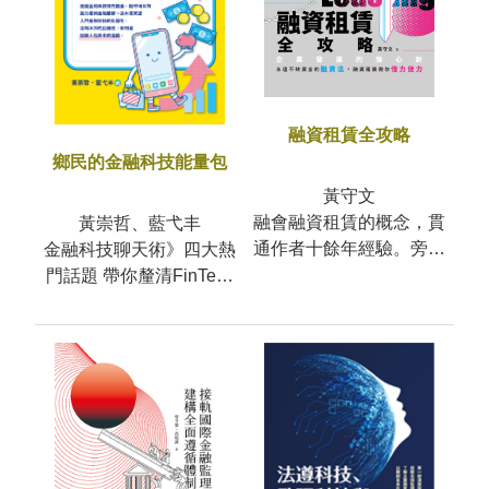
融資租賃全攻略
鄉民的金融科技能量包
黃守文
融會融資租賃的概念，貫
黃崇哲、藍弋丰
通作者十餘年經驗。旁徵
金融科技聊天術》四大熱
租賃實務及案例，博引經
門話題 帶你釐清FinTech
營策略與分析。融資租賃
樣貌透過金融科技補充能
•
量，隨時可以有最方便的
金融