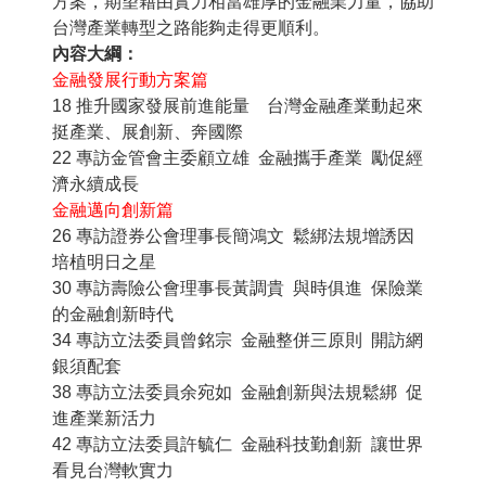
方案，期望藉由實力相當雄厚的金融業力量，協助
台灣產業轉型之路能夠走得更順利。
內容大綱：
金融發展行動方案篇
18 推升國家發展前進能量 台灣金融產業動起來
挺產業、展創新、奔國際
22 專訪金管會主委顧立雄 金融攜手產業 勵促經
濟永續成長
金融邁向創新篇
26 專訪證券公會理事長簡鴻文 鬆綁法規增誘因
培植明日之星
30 專訪壽險公會理事長黃調貴 與時俱進 保險業
的金融創新時代
34 專訪立法委員曾銘宗 金融整併三原則 開訪網
銀須配套
38 專訪立法委員余宛如 金融創新與法規鬆綁 促
進產業新活力
42 專訪立法委員許毓仁 金融科技勤創新 讓世界
看見台灣軟實力