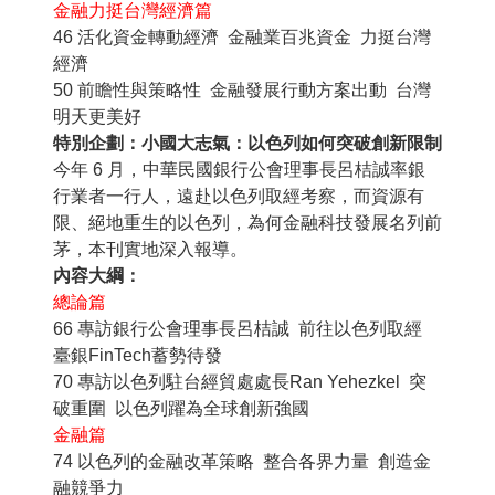
金融力挺台灣經濟篇
46 活化資金轉動經濟 金融業百兆資金 力挺台灣
經濟
50 前瞻性與策略性 金融發展行動方案出動 台灣
明天更美好
特別企劃：小國大志氣：以色列如何突破創新限制
今年 6 月，中華民國銀行公會理事長呂桔誠率銀
行業者一行人，遠赴以色列取經考察，而資源有
限、絕地重生的以色列，為何金融科技發展名列前
茅，本刊實地深入報導。
內容大綱：
總論篇
66 專訪銀行公會理事長呂桔誠 前往以色列取經
臺銀FinTech蓄勢待發
70 專訪以色列駐台經貿處處長Ran Yehezkel 突
破重圍 以色列躍為全球創新強國
金融篇
74 以色列的金融改革策略 整合各界力量 創造金
融競爭力