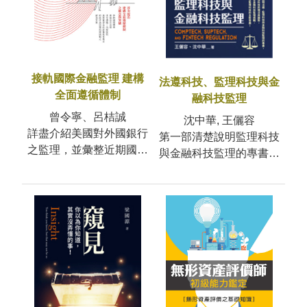
接軌國際金融監理 建構
法遵科技、監理科技與金
全面遵循體制
融科技監理
曾令寧、呂桔誠
沈中華, 王儷容
詳盡介紹美國對外國銀行
第一部清楚說明監理科技
之監理，並彙整近期國際
與金融科技監理的專書放
監理重點，擇取其他國家
眼全球監理科技的現況與
先進立法例，對比國內外
趨勢了解主要國家金融科
監管要求，協
技監理挑戰以