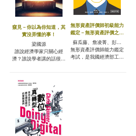
無形資產評價師初級能力
窺見－你以為你知道，其
鑑定－無形資產評價之基
實沒弄懂的事！
礎知識(2022年版)
蘇瓜藤、詹凌菁、彭火
梁國源
無形資產評價師能力鑑定
樹、高銘淞、宋皇志
誰說經濟學家只關心經
考試，是我國經濟部工業
濟？誰說學者講的話很難
局為推動知識經濟，依據
懂？在《窺見─你以為你
產業創新條例而辦理，並
知道，其實沒弄懂的
委託工業技術
事！》這本書裡，梁