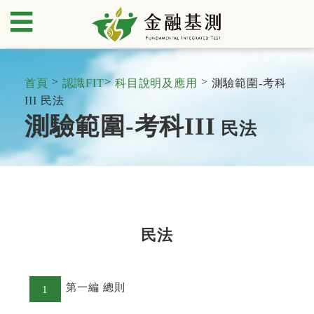
☰
>
>
>
首頁
認識FIT
科目說明及應用
測驗範圍-考科
III 民法
測驗範圍-考科III
民法
民法
第一編 總則
1