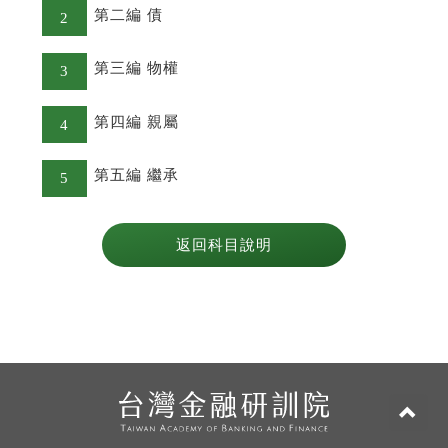
第二編 債
2
第三編 物權
3
第四編 親屬
4
第五編 繼承
5
返回科目說明