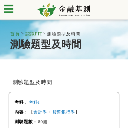
☰
>
>
首頁
認識FIT
測驗題型及時間
測驗題型及時間
測驗題型及時間
考科I
【
會計學
+
貨幣銀行學
】
80題